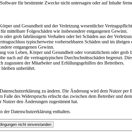
oftware für bestimmte Zwecke nicht untersagen oder auf Inhalte frem
rper und Gesundheit und der Verletzung wesentlicher Vertragspflichten
ch für mittelbare Folgeschäden wie insbesondere entgangenen Gewinn.
em oder grob fahrlässigem Verhalten oder bei Schäden aus der Verletz
i Vertragsschluss typischerweise vorhersehbaren Schäden und im übrigen
besondere entgangenen Gewinn.
ng von Leben, Körper und Gesundheit oder vorsätzlichem oder grob fah
e nach auf die vertragstypischen Durchschnittsschäden begrenzt. Dies
h zugunsten der Mitarbeiter und Erfüllungsgehilfen des Betreibers.
bleiben unberührt.
e Datenschutzerklärung zu ändern. Die Änderung wird dem Nutzer per E-
m Falle des Widerspruchs erlischt das zwischen dem Betreiber und dem 
er Nutzer den Änderungen zugestimmt hat.
n der Datenschutzerklärung enthalten.