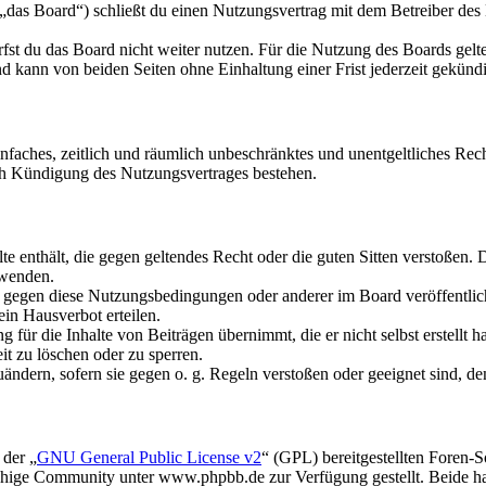
das Board“) schließt du einen Nutzungsvertrag mit dem Betreiber des B
fst du das Board nicht weiter nutzen. Für die Nutzung des Boards gelten
 kann von beiden Seiten ohne Einhaltung einer Frist jederzeit gekünd
 einfaches, zeitlich und räumlich unbeschränktes und unentgeltliches R
ch Kündigung des Nutzungsvertrages bestehen.
alte enthält, die gegen geltendes Recht oder die guten Sitten verstoßen. 
rwenden.
n gegen diese Nutzungsbedingungen oder anderer im Board veröffentli
in Hausverbot erteilen.
für die Inhalte von Beiträgen übernimmt, die er nicht selbst erstellt 
it zu löschen oder zu sperren.
uändern, sofern sie gegen o. g. Regeln verstoßen oder geeignet sind, 
 der „
GNU General Public License v2
“ (GPL) bereitgestellten Foren
hige Community unter www.phpbb.de zur Verfügung gestellt. Beide hab